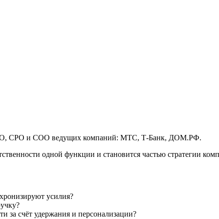
CMO, CPO и COO ведущих компаний: МТС,
Т-Банк
, ДОМ.РФ.
етственности одной функции и становится частью стратегии ком
нхронизируют усилия?
ручку?
сти за счёт удержания и персонализации?