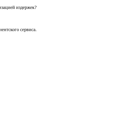
изацией издержек?
иентского сервиса.